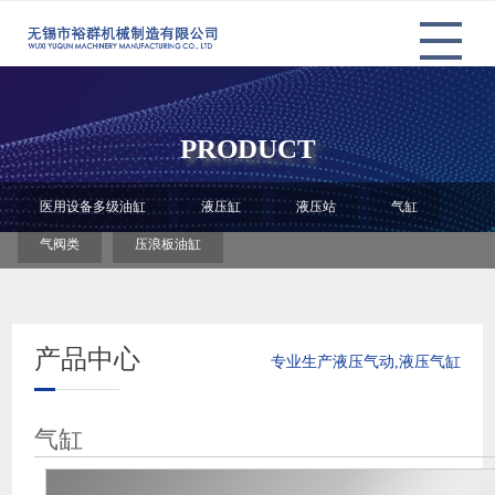
to
the
content
PRODUCT
医用设备多级油缸
液压缸
液压站
气缸
气阀类
压浪板油缸
产品中心
专业生产液压气动,液压气缸
气缸